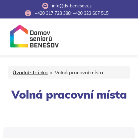
info@ds-benesov.cz
+420 317 728 388; +420 323 607 515
Úvodní stránka
» Volná pracovní místa
Volná pracovní místa