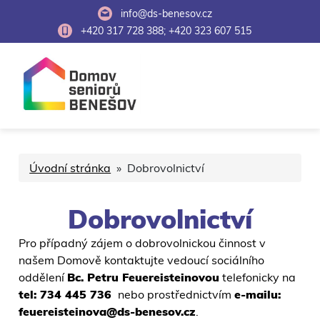
info@ds-benesov.cz
+420 317 728 388; +420 323 607 515
Úvodní stránka
» Dobrovolnictví
Dobrovolnictví
Pro případný zájem o dobrovolnickou činnost v
našem Domově kontaktujte vedoucí sociálního
oddělení
Bc. Petru Feuereisteinovou
telefonicky na
tel: 734 445 736
nebo prostřednictvím
e-mailu:
feuereisteinova@ds-benesov.cz
.