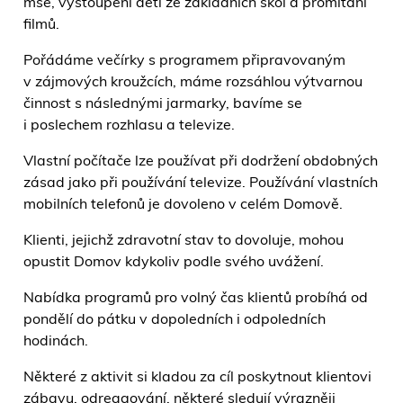
mše, vystoupení dětí ze základních škol a promítání
filmů.
Pořádáme večírky s programem připravovaným
v zájmových kroužcích, máme rozsáhlou výtvarnou
činnost s následnými jarmarky, bavíme se
i poslechem rozhlasu a televize.
Vlastní počítače lze používat při dodržení obdobných
zásad jako při používání televize. Používání vlastních
mobilních telefonů je dovoleno v celém Domově.
Klienti, jejichž zdravotní stav to dovoluje, mohou
opustit Domov kdykoliv podle svého uvážení.
Nabídka programů pro volný čas klientů probíhá od
pondělí do pátku v dopoledních i odpoledních
hodinách.
Některé z aktivit si kladou za cíl poskytnout klientovi
zábavu, odreagování, některé sledují výrazněji