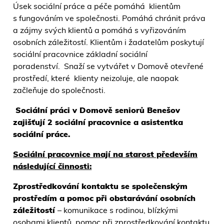
Úsek sociální práce a péče pomáhá klientům
s fungováním ve společnosti. Pomáhá chránit práva
a zájmy svých klientů a pomáhá s vyřizováním
osobních záležitostí. Klientům i žadatelům poskytují
sociální pracovnice základní sociální
poradenství. Snaží se vytvářet v Domově otevřené
prostředí, které klienty neizoluje, ale naopak
začleňuje do společnosti.
Sociální práci v Domově seniorů Benešov
zajišťují 2 sociální pracovnice a asistentka
sociální práce.
Sociální pracovnice mají na starost především
následující činnosti:
Zprostředkování kontaktu se společenským
prostředím a pomoc při obstarávání osobních
záležitostí
– komunikace s rodinou, blízkými
osobami klientů, pomoc při zprostředkování kontaktu