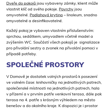
Dveře do pokojů
jsou vybaveny zámky, klient může
vlastnit klíč od svého pokoje.
Povrchy
jsou
omyvatelné.
Podlahová krytina
– linoleum, snadno
omyvatelné a desinfikovatelné.
Každý pokoj je vybaven vlastním příslušenstvím:
sprchou, sedátkem, umyvadlem včetně madel a
zvýšením WC. Součástí všech pokojů je signalizace
pro přivolání sestry a zvonek na přivolání pomoci v
případě potřeby.
SPOLEČNÉ PROSTORY
V Domově je dostatek volných prostorů k posezení
ve volném čase: knihovničky na jednotlivých patrech,
společenské místnosti na jednotlivých patrech, hala
v přízemí a v prvním patře venkovní terasa, dále pak
terasa na 4. patře s krásným výhledem na město
benešov a do okolního kraje. K dispozici je i prostor