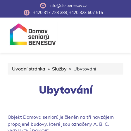
info@ds-benesov.cz
+420 317 728 388; +420 323 607 515
Úvodní stránka
»
Služby
» Ubytování
Ubytování
Objekt Domova seniorů je členěn na tři navzájem
propojené budovy, které jsou označeny A, B, C.