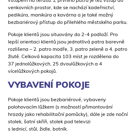
vstupem na terasu. Z prvního patra je též vstup do
venkovních prostor, kde se nachází kadeřnictví,
pedikúra, manikúra a kavárna a je také možný
bezbariérový přístup do přilehlého městského parku.
Pokoje klientů jsou situovány do 2-4 podlaží. Pro
lepší orientaci klientů jsou jednotlivá patra barevně
rozlišena – 2. patro modře, 3. patro zeleně a 4. patro
žlutě. Celková kapacita 103 míst je rozdělena do
37 jednolůžkových, 25 dvoulůžkových a 4
vícelůžkových pokojů.
VYBAVENÍ POKOJE
Pokoje klientů jsou bezbariérové, vybaveny
polohovacím lůžkem (s možností přimontování
hrazdy jako rehabilitační pomůcky), dále je zde noční
stolek, šatní skříň, stolek pod televizi
s lednicí, stůl, židle, botník.