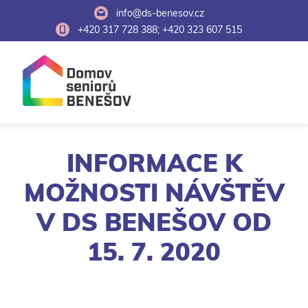
info@ds-benesov.cz
+420 317 728 388; +420 323 607 515
INFORMACE K
MOŽNOSTI NÁVŠTĚV
V DS BENEŠOV OD
15. 7. 2020