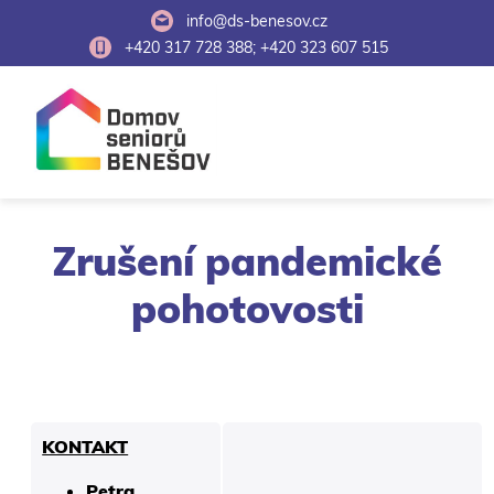
info@ds-benesov.cz
+420 317 728 388; +420 323 607 515
Zrušení pandemické
pohotovosti
KONTAKT
Petra