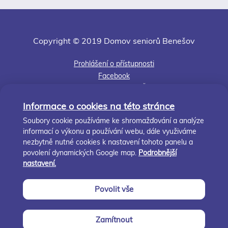
Copyright © 2019 Domov seniorů Benešov
Prohlášení o přístupnosti
Facebook
Jsme členem APSS ČR
Kudy k nám
Informace o cookies na této stránce
Středočeský kraj
Soubory cookie používáme ke shromažďování a analýze
informací o výkonu a používání webu, dále využiváme
Nastavení cookies
nezbytně nutné cookies k nastavení tohoto panelu a
Zásady cookies
povolení dynamických Google map.
Podrobnější
nastavení.
info@ds-benesov.cz
Povolit vše
+420 317 728 388; +420 323 607 515
Zamítnout