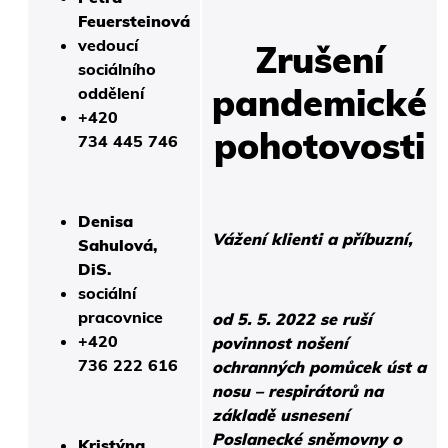
Feuersteinová
vedoucí
Zrušení
sociálního
pandemické
oddělení
+420
pohotovosti
734 445 746
Denisa
Vážení klienti a příbuzní,
Sahulová,
DiS.
sociální
pracovnice
od 5. 5. 2022 se ruší
+420
povinnost nošení
736 222 616
ochranných pomůcek úst a
nosu – respirátorů na
základě usnesení
Poslanecké sněmovny o
Kristýna