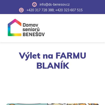
info@ds-benesov.cz
+420 317 728 388; +420 323 607 515
Výlet na FARMU
BLANÍK