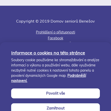
Copyright © 2019 Domov seniorů Benešov
Prohlášení o přístupnosti
Facebook
Jsme členem APSS ČR
Kudy k nám
Informace o cookies na této stránce
Středočeský kraj
Soubory cookie používáme ke shromažďování a analýze
informací o výkonu a používání webu, dále využiváme
Nastavení cookies
nezbytně nutné cookies k nastavení tohoto panelu a
Zásady cookies
povolení dynamických Google map.
Podrobnější
nastavení.
info@ds-benesov.cz
Povolit vše
+420 317 728 388; +420 323 607 515
Zamítnout