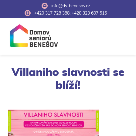
info@ds-benesov.cz
+420 317 728 388; +420 323 607 515
Villaniho slavnosti se
blíží!