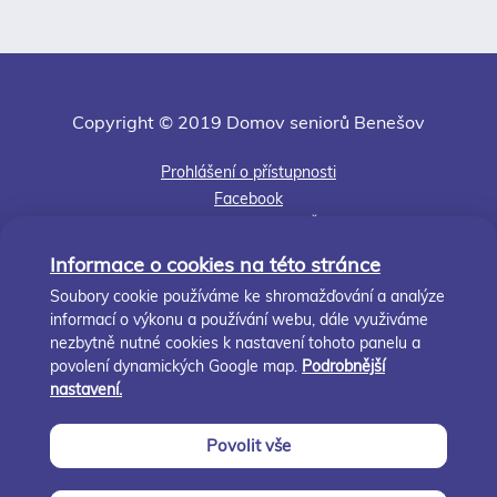
Copyright © 2019 Domov seniorů Benešov
Prohlášení o přístupnosti
Facebook
Jsme členem APSS ČR
Kudy k nám
Informace o cookies na této stránce
Středočeský kraj
Soubory cookie používáme ke shromažďování a analýze
informací o výkonu a používání webu, dále využiváme
Nastavení cookies
nezbytně nutné cookies k nastavení tohoto panelu a
Zásady cookies
povolení dynamických Google map.
Podrobnější
nastavení.
info@ds-benesov.cz
Povolit vše