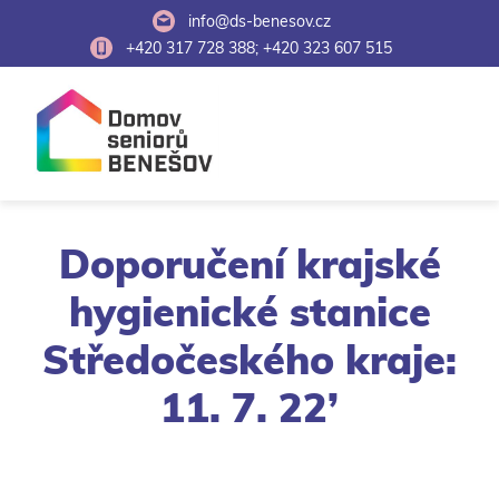
info@ds-benesov.cz
+420 317 728 388; +420 323 607 515
Doporučení krajské
hygienické stanice
Středočeského kraje:
11. 7. 22’