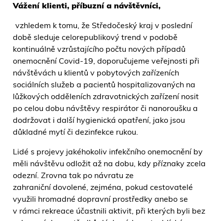
Vážení
klienti, příbuzní a návštěvníci,
vzhledem k tomu, že Středočeský kraj v poslední
době sleduje celorepublikový trend v podobě
kontinuálně vzrůstajícího počtu nových případů
onemocnění Covid-19, doporučujeme veřejnosti při
návštěvách u klientů v pobytových zařízeních
sociálních služeb a pacientů hospitalizovaných na
lůžkových odděleních zdravotnických zařízení nosit
po celou dobu návštěvy respirátor či nanoroušku a
dodržovat i další hygienická opatření, jako jsou
důkladné mytí či dezinfekce rukou.
Lidé s projevy jakéhokoliv infekčního onemocnění by
měli návštěvu odložit až na dobu, kdy příznaky zcela
odezní. Zrovna tak po návratu ze
zahraniční dovolené, zejména, pokud cestovatelé
využili hromadné dopravní prostředky anebo se
v rámci rekreace účastnili aktivit, při kterých byli bez