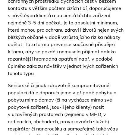
ochranných prostředků dýchacích cest v blízkém
kontaktu s větším počtem cizích lidí, doporučujeme
s návštěvou klientů a pacientů těchto zařízení
nejméně 3-5 dní počkat. Je to absolutní minimum,
které mohou pro ochranu zdraví i životů nejen svých
blízkých občané v době vzrůstajícího rizika nákazy
udělat. Tato forma prevence současně přispěje i
k tomu, aby se později nemusela přijímat daleko
razantnější hromadná opatření např. v podobě
úplného zákazu návštěv v jednotlivých zařízeních
tohoto typu.
Seniorské či jinak zdravotně kompromitované
populaci dále doporučujeme v případě pohybu a
pobytu mimo domov (či na vycházce mimo své
pobytové zařízení, jsou-li jeho klienty) nosit
v uzavřených prostorech (zejména v MHD, v
ordinacích, obchodech, provozovnách služeb)
respirátor či nanoroušku a samozřejmě také včas