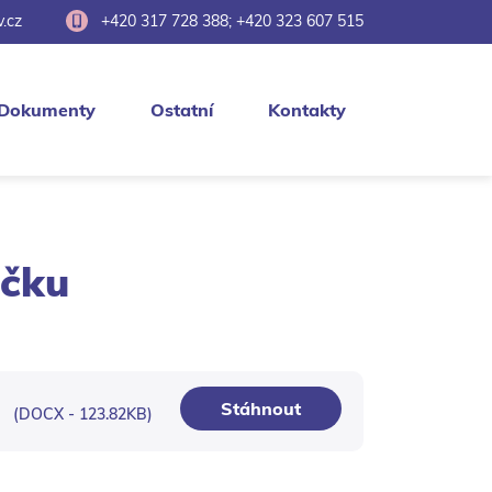
.cz
+420 317 728 388; +420 323 607 515
Dokumenty
Ostatní
Kontakty
ečku
Stáhnout
(DOCX - 123.82KB)