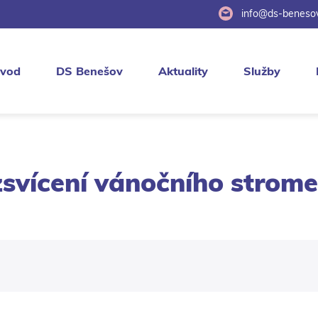
info@ds-benesov
vod
DS Benešov
Aktuality
Služby
svícení vánočního strom