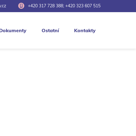
.cz
+420 317 728 388; +420 323 607 515
Dokumenty
Ostatní
Kontakty